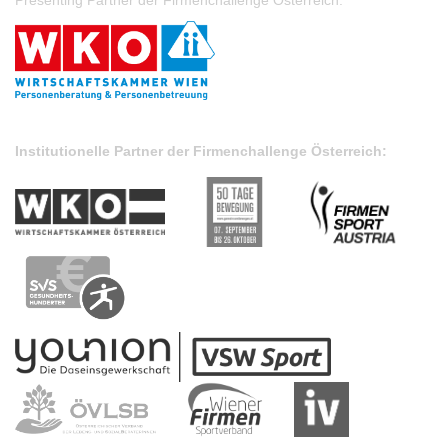
Presenting Partner der Firmenchallenge Österreich:
Institutionelle Partner der Firmenchallenge Österreich: