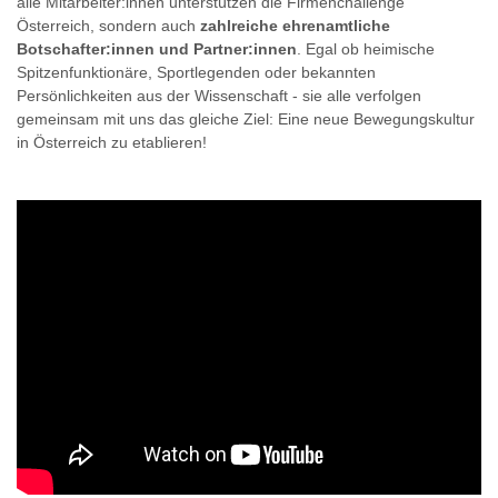
alle Mitarbeiter:innen unterstützen die Firmenchallenge
Österreich, sondern auch
zahlreiche ehrenamtliche
Botschafter:innen und Partner:innen
. Egal ob heimische
Spitzenfunktionäre, Sportlegenden oder bekannten
Persönlichkeiten aus der Wissenschaft - sie alle verfolgen
gemeinsam mit uns das gleiche Ziel: Eine neue Bewegungskultur
in Österreich zu etablieren!