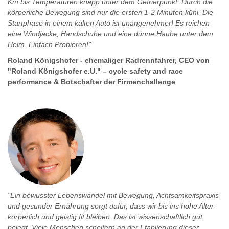
Km bis Temperaturen knapp unter dem Gefrierpunkt. Durch die
körperliche Bewegung sind nur die ersten 1-2 Minuten kühl. Die
Startphase in einem kalten Auto ist unangenehmer! Es reichen
eine Windjacke, Handschuhe und eine dünne Haube unter dem
Helm. Einfach Probieren!"
Roland Königshofer - ehemaliger Radrennfahrer, CEO von
"Roland Königshofer e.U." – cycle safety and race
performance & Botschafter der Firmenchallenge
"Ein bewusster Lebenswandel mit Bewegung, Achtsamkeitspraxis
und gesunder Ernährung sorgt dafür, dass wir bis ins hohe Alter
körperlich und geistig fit bleiben. Das ist wissenschaftlich gut
belegt. Viele Menschen scheitern an der Etablierung dieser